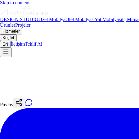
Skip to content
DESIGN STUDIO
Özel Mobilya
Otel Mobilyası
Yat Mobilyası
İç Mimar
Ürünler
Projeler
Hizmetler
Keşfet
İletişim
Teklif Al
EN
Rabia
Tasarım & İçerik Editörü
Paylaş