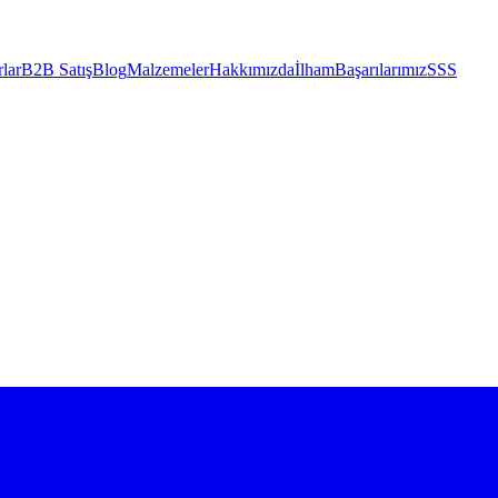
lar
B2B Satış
Blog
Malzemeler
Hakkımızda
İlham
Başarılarımız
SSS