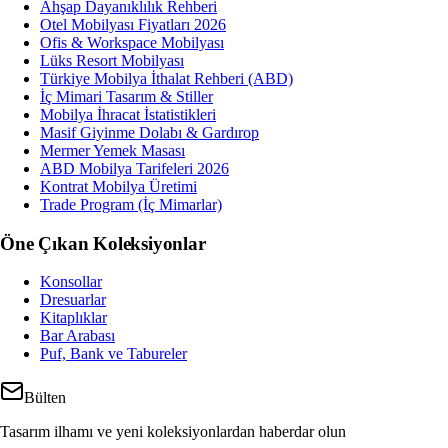
Ahşap Dayanıklılık Rehberi
Otel Mobilyası Fiyatları 2026
Ofis & Workspace Mobilyası
Lüks Resort Mobilyası
Türkiye Mobilya İthalat Rehberi (ABD)
İç Mimari Tasarım & Stiller
Mobilya İhracat İstatistikleri
Masif Giyinme Dolabı & Gardırop
Mermer Yemek Masası
ABD Mobilya Tarifeleri 2026
Kontrat Mobilya Üretimi
Trade Program (İç Mimarlar)
Öne Çıkan Koleksiyonlar
Konsollar
Dresuarlar
Kitaplıklar
Bar Arabası
Puf, Bank ve Tabureler
Bülten
Tasarım ilhamı ve yeni koleksiyonlardan haberdar olun