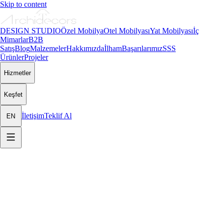
Skip to content
DESIGN STUDIO
Özel Mobilya
Otel Mobilyası
Yat Mobilyası
İç
Mimarlar
B2B
Satış
Blog
Malzemeler
Hakkımızda
İlham
Başarılarımız
SSS
Ürünler
Projeler
Hizmetler
Keşfet
İletişim
Teklif Al
EN