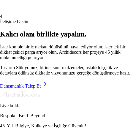
Yemek Masası Modelleri
Bar & Vitrin
Koltuk Arkası Konsol &
4
Giriş Konsolu
Sandalye Modelleri
Özel Üretim Mobilya
İletişime Geçin
Kalıcı olanı birlikte yapalım.
İster komple bir iç mekan dönüşümü hayal ediyor olun, ister tek bir
dikkat çekici parça arıyor olun, Archidecors her projeye 45 yıllık
mükemmelliği getiriyor.
Tasarım Stüdyomuz, birinci sınıf malzemeler, ustalıklı işçilik ve
detaylara ödünsüz dikkatle vizyonunuzu gerçeğe dönüştürmeye hazır.
Danışmanlık Talep Et
Live bold..
Bespoke. Bold. Beyond.
45. Yıl. Bilgiye, Kaliteye ve İşçiliğe Güvenin!