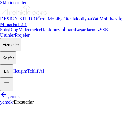
Skip to content
DESIGN STUDIO
Özel Mobilya
Otel Mobilyası
Yat Mobilyası
İç
Mimarlar
B2B
Satış
Blog
Malzemeler
Hakkımızda
İlham
Başarılarımız
SSS
Ürünler
Projeler
Hizmetler
Keşfet
İletişim
Teklif Al
EN
yemek
yemek
/
Dresuarlar