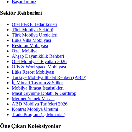
Başarılarımız
Sektör Rehberleri
Otel FF&E Tedarikçileri
Türk Mobilya Sektörü
Türk Mobilya Üreticileri
Lüks Villa Mobilyası
Restoran Mobilyası
Özel Mobilya
Ahşap Dayanıklılık Rehberi
Otel Mobilyası Fiyatları 2026
Ofis & Workspace Mobilyası
Lüks Resort Mobilyası
Türkiye Mobilya İthalat Rehberi (ABD)
İç Mimari Tasarım & Stiller
Mobilya İhracat İstatistikleri
Masif Giyinme Dolabı & Gardırop
Mermer Yemek Masası
ABD Mobilya Tarifeleri 2026
Kontrat Mobilya Üretimi
Trade Program (İç Mimarlar)
Öne Çıkan Koleksiyonlar