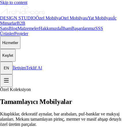
Skip to content
DESIGN STUDIO
Özel Mobilya
Otel Mobilyası
Yat Mobilyası
İç
Mimarlar
B2B
Satış
Blog
Malzemeler
Hakkımızda
İlham
Başarılarımız
SSS
Ürünler
Projeler
Hizmetler
Keşfet
İletişim
Teklif Al
EN
Özel Koleksiyon
Tamamlayıcı Mobilyalar
Kitaplıklar, dekoratif aynalar, bar arabaları, puf-banklar ve makyaj
alanları. Mekanı tamamlayan pirinç, mermer ve masif ahşap detaylı
özel üretim parçalar.